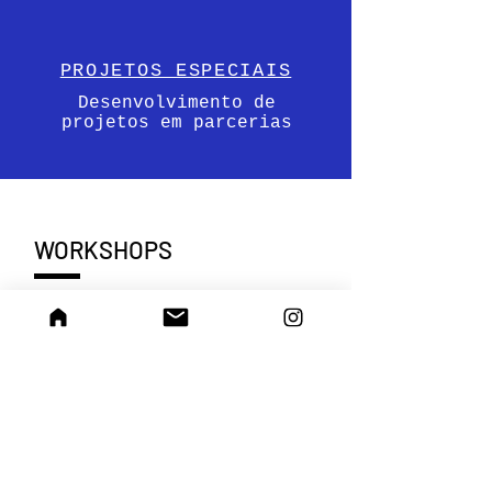
PROJETOS ESPECIAIS
Desenvolvimento de
projetos em parcerias
WORKSHOPS
+ CONHECIMENTO
Workshops pontuais para
ceramistas que pretendem
aperfeiçoar ou aprender
novas técnicas. Propomos
também workshops para
iniciantes e/ou grupos