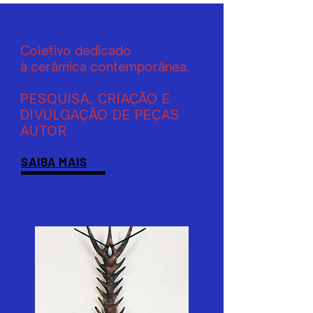
Coletivo dedicado
à cerâmica contemporânea.
PESQUISA, CRIAÇÃO E
DIVULGAÇÃO DE PEÇAS
AUTOR
SAIBA MAIS