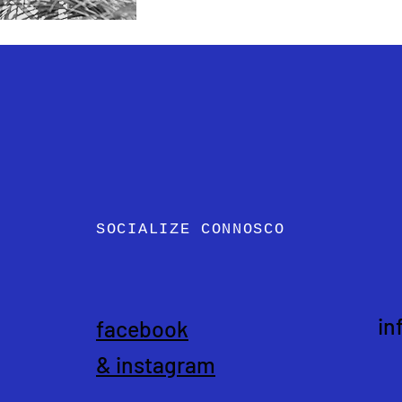
o Pais, Luciana
tti
SOCIALIZE CONNOSCO
in
facebook
&
instagram