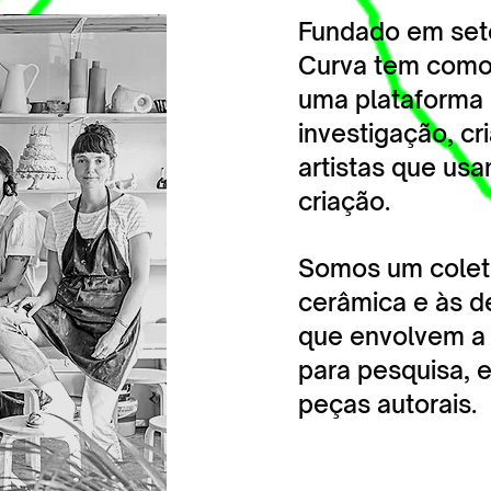
Fundado em set
Curva tem como p
uma plataforma 
investigação, c
artistas que us
criação.
Somos um colet
cerâmica e às d
que envolvem a
para pesquisa, 
peças autorais.