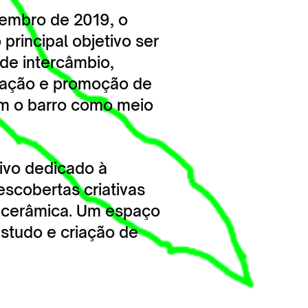
embro de 2019, o
rincipal objetivo ser
de intercâmbio,
riação e promoção de
am o barro como meio
ivo dedicado à
escobertas criativas
 cerâmica. Um espaço
estudo e criação de