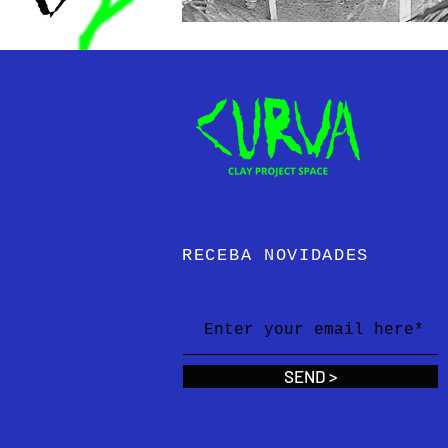
FUNDADORAS
Beatrice Ciotti, Maria Joã
Florence e Cyrielle Marche
RECEBA NOVIDADES
SEND >